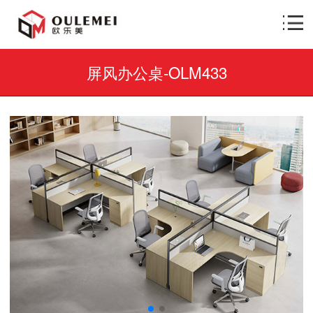
屏风办公桌-OLM433