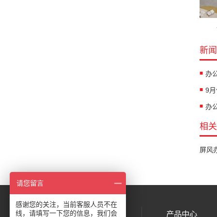
新闻
办
相关
屏风办
请您留言
感谢您的关注，当前客服人员不在
线，请填写一下您的信息，我们会
快速导航
产品中心