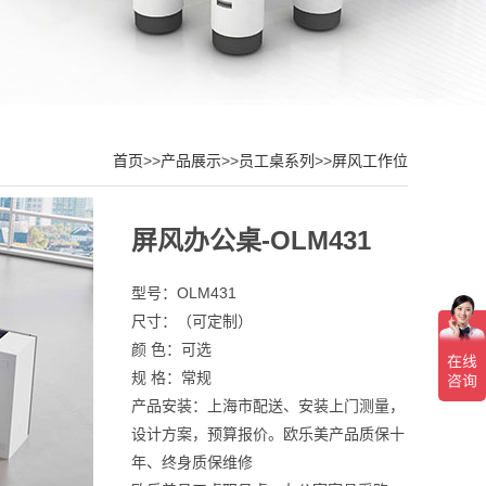
首页
>>
产品展示
>>
员工桌系列
>>
屏风工作位
屏风办公桌-OLM431
型号：OLM431
尺寸：（可定制）
颜 色：可选
规 格：常规
产品安装：上海市配送、安装上门测量，
设计方案，预算报价。欧乐美产品质保十
年、终身质保维修